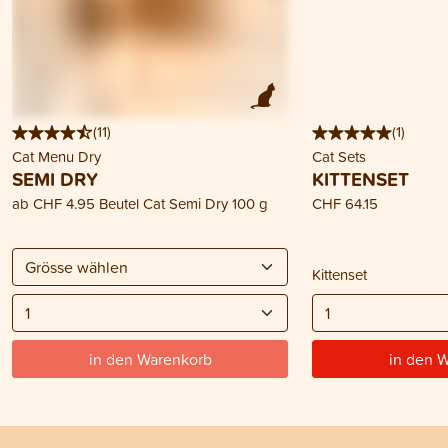
(
11
)
(
1
)
Cat Menu Dry
Cat Sets
SEMI DRY
KITTENSET
ab
CHF 4.95
Beutel Cat Semi Dry 100 g
CHF 64.15
Kittenset
in den Warenkorb
in den 