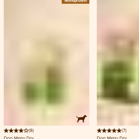
Monoprotein
(
8
)
(
7
)
Dog Menu Dry
Dog Menu Dry