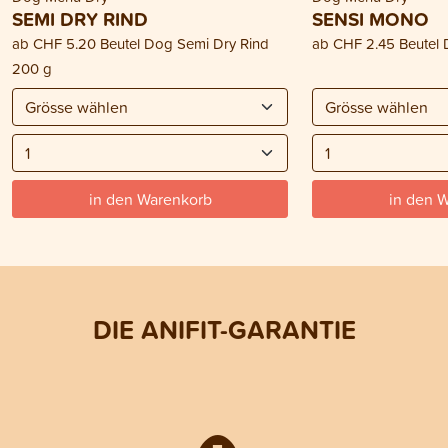
SEMI DRY RIND
SENSI MONO
ab
CHF 5.20
Beutel Dog Semi Dry Rind
ab
CHF 2.45
Beutel
200 g
in den Warenkorb
in den 
DIE ANIFIT-GARANTIE