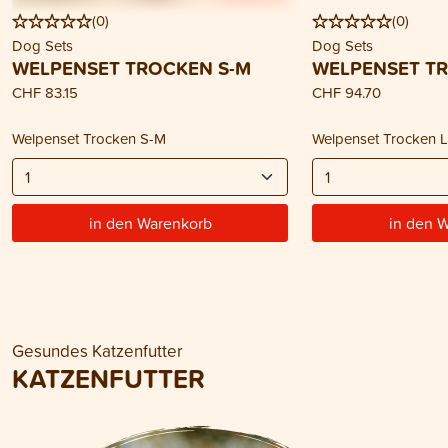
(
0
)
(
0
)
Dog Sets
Dog Sets
WELPENSET TROCKEN S-M
WELPENSET TR
CHF 83.15
CHF 94.70
Welpenset Trocken S-M
Welpenset Trocken 
in den Warenkorb
in den 
Gesundes Katzenfutter
KATZENFUTTER