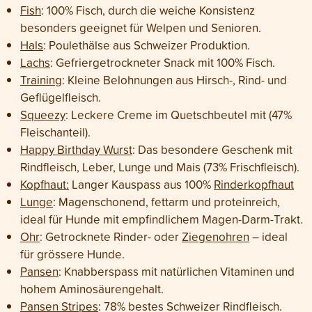
Fish
: 100% Fisch, durch die weiche Konsistenz
besonders geeignet für Welpen und Senioren.
Hals
: Poulethälse aus Schweizer Produktion.
Lachs
: Gefriergetrockneter Snack mit 100% Fisch.
Training
: Kleine Belohnungen aus Hirsch-, Rind- und
Geflügelfleisch.
Squeezy
: Leckere Creme im Quetschbeutel mit (47%
Fleischanteil).
Happy Birthday Wurst
: Das besondere Geschenk mit
Rindfleisch, Leber, Lunge und Mais (73% Frischfleisch).
Kopfhaut:
Langer Kauspass aus 100%
Rinderkopfhaut
Lunge
: Magenschonend, fettarm und proteinreich,
ideal für Hunde mit empfindlichem Magen-Darm-Trakt.
Ohr
: Getrocknete Rinder- oder
Ziegenohren
– ideal
für grössere Hunde.
Pansen
: Knabberspass mit natürlichen Vitaminen und
hohem Aminosäurengehalt.
Pansen Stripes
: 78% bestes Schweizer Rindfleisch.