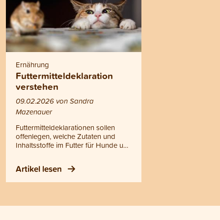
Ernährung
Futtermitteldeklaration
verstehen
09.02.2026 von Sandra
Mazenauer
Futtermitteldeklarationen sollen
offenlegen, welche Zutaten und
Inhaltsstoffe im Futter für Hunde und
Katzen enthalten sind. In der Praxis
bleibt das aber oft unklar, und viele
Artikel lesen
Tierhalterinnen und Tierhalter
wissen nicht, worauf sie achten
müssen. Wir erklären dir, wie du
Futtermitteldeklarationen richtig liest
und zeigen dir die Unterschiede
zwischen unserer Deklaration und